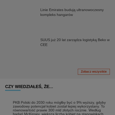
Linie Emirates budują ultranowoczesny
kompleks hangarów
SUUS już 20 lat zarządza logistyką Beko w
CEE
Zobacz wszystkie
CZY WIEDZIAŁEŚ, ŻE...
PKB Polski do 2030 roku mógłby być o 9% wyższy, gdyby
zawodowy potencjał kobiet został lepiej wykorzystany. To
równowartość prawie 300 mld złotych rocznie. Według
badań McKinsey, większa liczba kobiet na stanowiskach