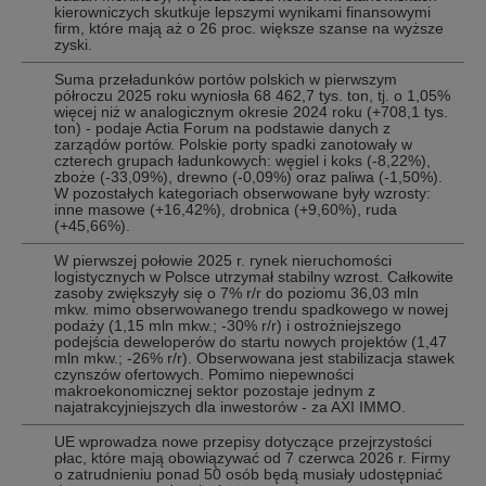
kierowniczych skutkuje lepszymi wynikami finansowymi
firm, które mają aż o 26 proc. większe szanse na wyższe
zyski.
Suma przeładunków portów polskich w pierwszym
półroczu 2025 roku wyniosła 68 462,7 tys. ton, tj. o 1,05%
więcej niż w analogicznym okresie 2024 roku (+708,1 tys.
ton) - podaje Actia Forum na podstawie danych z
zarządów portów. Polskie porty spadki zanotowały w
czterech grupach ładunkowych: węgiel i koks (-8,22%),
zboże (-33,09%), drewno (-0,09%) oraz paliwa (-1,50%).
W pozostałych kategoriach obserwowane były wzrosty:
inne masowe (+16,42%), drobnica (+9,60%), ruda
(+45,66%).
W pierwszej połowie 2025 r. rynek nieruchomości
logistycznych w Polsce utrzymał stabilny wzrost. Całkowite
zasoby zwiększyły się o 7% r/r do poziomu 36,03 mln
mkw. mimo obserwowanego trendu spadkowego w nowej
podaży (1,15 mln mkw.; -30% r/r) i ostrożniejszego
podejścia deweloperów do startu nowych projektów (1,47
mln mkw.; -26% r/r). Obserwowana jest stabilizacja stawek
czynszów ofertowych. Pomimo niepewności
makroekonomicznej sektor pozostaje jednym z
najatrakcyjniejszych dla inwestorów - za AXI IMMO.
UE wprowadza nowe przepisy dotyczące przejrzystości
płac, które mają obowiązywać od 7 czerwca 2026 r. Firmy
o zatrudnieniu ponad 50 osób będą musiały udostępniać