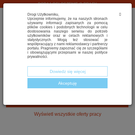
DODAJ OGŁOSZENIE O PRACY
Drogi Użytkowniku,
Uprzejmie informujemy, że na naszych stronach
używamy informacji zapisanych za pomocą
plików cookies i podobnych technologii w celu
dostosowania naszego serwisu do potrzeb
użytkowników oraz w celach reklamowych i
statystycznych. Mogą też stosować je
współpracujący z nami reklamodawcy i partnerzy
portalu. Pragniemy zapoznać cię ze szczegółami
i obowiązującymi przepisami w naszej polityce
SZUKASZ PRACY W LOGISTYCE?
prywatności.
Dowiedz się więcej
Akceptuję
2. Wskaż województwo
ZNAJDŹ NAJLEPSZĄ OFERTĘ
Wyświetl wszystkie oferty pracy