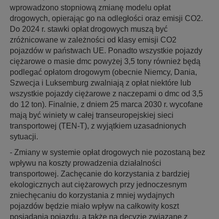
wprowadzono stopniową zmianę modelu opłat
drogowych, opierając go na odległości oraz emisji CO2.
Do 2024 r. stawki opłat drogowych muszą być
zróżnicowane w zależności od klasy emisji CO2
pojazdów w państwach UE. Ponadto wszystkie pojazdy
ciężarowe o masie dmc powyżej 3,5 tony również będą
podlegać opłatom drogowym (obecnie Niemcy, Dania,
Szwecja i Luksemburg zwalniają z opłat niektóre lub
wszystkie pojazdy ciężarowe z naczepami o dmc od 3,5
do 12 ton). Finalnie, z dniem 25 marca 2030 r. wycofane
mają być winiety w całej transeuropejskiej sieci
transportowej (TEN-T), z wyjątkiem uzasadnionych
sytuacji.
- Zmiany w systemie opłat drogowych nie pozostaną bez
wpływu na koszty prowadzenia działalności
transportowej. Zachęcanie do korzystania z bardziej
ekologicznych aut ciężarowych przy jednoczesnym
zniechęcaniu do korzystania z mniej wydajnych
pojazdów będzie miało wpływ na całkowity koszt
posiadania pojazdu, a także na decyzje związane z