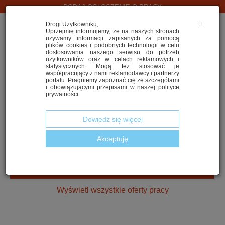
DODAJ OGŁOSZENIE O PRACY
Drogi Użytkowniku,
Uprzejmie informujemy, że na naszych stronach
używamy informacji zapisanych za pomocą
plików cookies i podobnych technologii w celu
dostosowania naszego serwisu do potrzeb
użytkowników oraz w celach reklamowych i
statystycznych. Mogą też stosować je
współpracujący z nami reklamodawcy i partnerzy
portalu. Pragniemy zapoznać cię ze szczegółami
i obowiązującymi przepisami w naszej polityce
SZUKASZ PRACY W LOGISTYCE?
prywatności.
Dowiedz się więcej
Akceptuję
2. Wskaż województwo
ZNAJDŹ NAJLEPSZĄ OFERTĘ
Wyświetl wszystkie oferty pracy