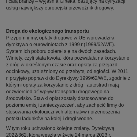
i całą branżę – wyjaśnia Girteka, bazujący na cyfryzacji
usług największy europejski przewoźnik drogowy.
Droga do ekologicznego transportu
Przypomnijmy, opłaty drogowe w UE wprowadziła
dyrektywa o eurowinietach z 1999 r (1999/62/WE).
System ich poboru opierał się na dwóch zasadach.
Winiety, czyli stała kwota, która pozwalała na korzystanie
z dróg w określonym czasie oraz opłaty za przejazd
odcinkowy, uzależniony od przebytej odległości. W 2011
r. przyjęto poprawki do Dyrektywy 1999/62/WE, zgodnie z
którymi opłaty za korzystanie z dróg i autostrad mają
odzwierciedlać wpływ transportu drogowego na
środowisko. Stawki opłat zostały dostosowane do
poziomu emisji zanieczyszczeń, aby zachęcić firmy do
stosowania ekologicznych alternatyw i przenoszenia
potoku ładunków na kolej i drogi wodne.
W tym roku uchwalono kolejne zmiany. Dyrektywą
2022/362, która weszła w życie 24 marca 2023 r.