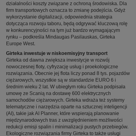
działalności koszty związane z ochroną środowiska. Dla
firm transportowych oznacza to zmianę podejścia. Gdyż
wykorzystanie digitalizacji, odpowiednia strategia
dotycząca rozwoju taboru, będą odgrywać kluczową rolę
w konkurencyjności na tym już bardzo wymagającym
rynku – podkreśla Mindaugas Pasilauskas, Girteka
Europe West.
Girteka inwestuje w niskoemisyjny transport
Girteka od dawna zwiększa inwestycje w rozwój
nowoczesnej floty, cyfryzację usług i proekologiczne
rozwiązania. Obecnie jej flota liczy ponad 8 tys. pojazdów
ciężarowych, wszystkie są w standardzie EURO 6 i
średnim wieku 2 lat. W ubiegłym roku Girteka podpisała
umowę ze Scanią na dostawę 600 elektrycznych
samochodów ciężarowych. Girteka wdraża też systemy
telematyczne i narzędzia oparte na sztucznej inteligencji
(AI), takie jak AI Planner, które wspierają planowanie
międzynarodowych tras z uwzględnieniem możliwości
redukcji emisji spalin i minimalizacji pustych przebiegów.
Ekologiczne rozwiązania firmy Girteka to także usługi