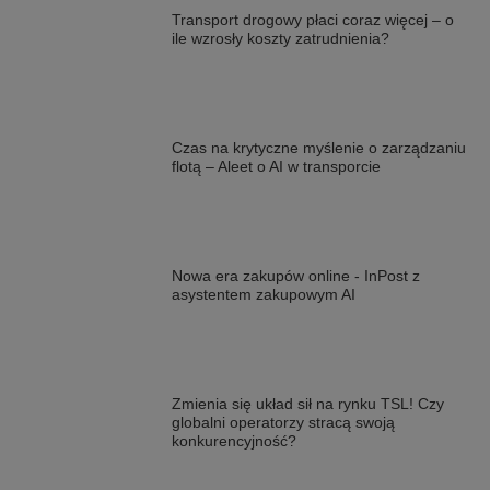
Transport drogowy płaci coraz więcej – o
ile wzrosły koszty zatrudnienia?
Czas na krytyczne myślenie o zarządzaniu
flotą – Aleet o AI w transporcie
Nowa era zakupów online - InPost z
asystentem zakupowym AI
Zmienia się układ sił na rynku TSL! Czy
globalni operatorzy stracą swoją
konkurencyjność?