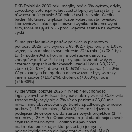
PKB Polski do 2030 roku mógłby być o 9% wyższy, gdyby
zawodowy potencjał kobiet został lepiej wykorzystany. To
równowartość prawie 300 mld złotych rocznie. Według
badań McKinsey, większa liczba kobiet na stanowiskach
kierowniczych skutkuje lepszymi wynikami finansowymi
firm, które mają aż o 26 proc. większe szanse na wyższe
zyski.
Suma przeładunków portów polskich w pierwszym
półroczu 2025 roku wyniosła 68 462,7 tys. ton, tj. o 1,05%
więcej niż w analogicznym okresie 2024 roku (+708,1 tys.
ton) - podaje Actia Forum na podstawie danych z
zarządów portów. Polskie porty spadki zanotowały w
czterech grupach ładunkowych: węgiel i koks (-8,22%),
zboże (-33,09%), drewno (-0,09%) oraz paliwa (-1,50%).
W pozostałych kategoriach obserwowane były wzrosty:
inne masowe (+16,42%), drobnica (+9,60%), ruda
(+45,66%).
W pierwszej połowie 2025 r. rynek nieruchomości
logistycznych w Polsce utrzymał stabilny wzrost. Całkowite
zasoby zwiększyły się o 7% r/r do poziomu 36,03 mln
mkw. mimo obserwowanego trendu spadkowego w nowej
podaży (1,15 mln mkw.; -30% r/r) i ostrożniejszego
podejścia deweloperów do startu nowych projektów (1,47
mln mkw.; -26% r/r). Obserwowana jest stabilizacja stawek
czynszów ofertowych. Pomimo niepewności
makroekonomicznej sektor pozostaje jednym z
najatrakcyjniejszych dla inwestorów - za AXI IMMO.