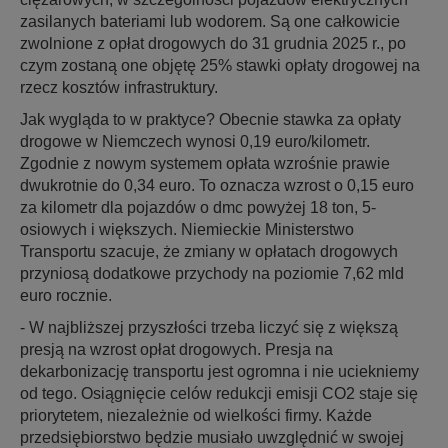
zasilanych bateriami lub wodorem. Są one całkowicie
zwolnione z opłat drogowych do 31 grudnia 2025 r., po
czym zostaną one objętę 25% stawki opłaty drogowej na
rzecz kosztów infrastruktury.
Jak wygląda to w praktyce? Obecnie stawka za opłaty
drogowe w Niemczech wynosi 0,19 euro/kilometr.
Zgodnie z nowym systemem opłata wzrośnie prawie
dwukrotnie do 0,34 euro. To oznacza wzrost o 0,15 euro
za kilometr dla pojazdów o dmc powyżej 18 ton, 5-
osiowych i większych. Niemieckie Ministerstwo
Transportu szacuje, że zmiany w opłatach drogowych
przyniosą dodatkowe przychody na poziomie 7,62 mld
euro rocznie.
- W najbliższej przyszłości trzeba liczyć się z większą
presją na wzrost opłat drogowych. Presja na
dekarbonizację transportu jest ogromna i nie uciekniemy
od tego. Osiągnięcie celów redukcji emisji CO2 staje się
priorytetem, niezależnie od wielkości firmy. Każde
przedsiębiorstwo będzie musiało uwzględnić w swojej