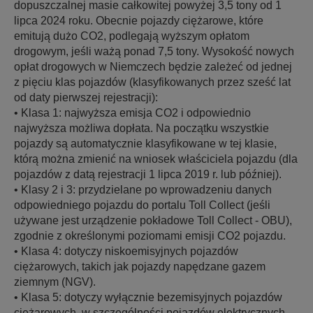
dopuszczalnej masie całkowitej powyżej 3,5 tony od 1
lipca 2024 roku. Obecnie pojazdy ciężarowe, które
emitują dużo CO2, podlegają wyższym opłatom
drogowym, jeśli ważą ponad 7,5 tony. Wysokość nowych
opłat drogowych w Niemczech będzie zależeć od jednej
z pięciu klas pojazdów (klasyfikowanych przez sześć lat
od daty pierwszej rejestracji):
• Klasa 1: najwyższa emisja CO2 i odpowiednio
najwyższa możliwa dopłata. Na początku wszystkie
pojazdy są automatycznie klasyfikowane w tej klasie,
którą można zmienić na wniosek właściciela pojazdu (dla
pojazdów z datą rejestracji 1 lipca 2019 r. lub później).
• Klasy 2 i 3: przydzielane po wprowadzeniu danych
odpowiedniego pojazdu do portalu Toll Collect (jeśli
używane jest urządzenie pokładowe Toll Collect - OBU),
zgodnie z określonymi poziomami emisji CO2 pojazdu.
• Klasa 4: dotyczy niskoemisyjnych pojazdów
ciężarowych, takich jak pojazdy napędzane gazem
ziemnym (NGV).
• Klasa 5: dotyczy wyłącznie bezemisyjnych pojazdów
ciężarowych, w szczególności pojazdów elektrycznych