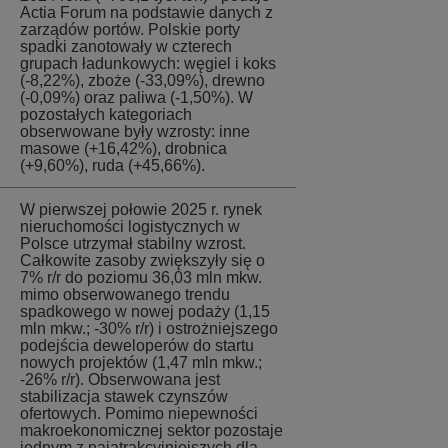
Actia Forum na podstawie danych z
zarządów portów. Polskie porty
spadki zanotowały w czterech
grupach ładunkowych: węgiel i koks
(-8,22%), zboże (-33,09%), drewno
(-0,09%) oraz paliwa (-1,50%). W
pozostałych kategoriach
obserwowane były wzrosty: inne
masowe (+16,42%), drobnica
(+9,60%), ruda (+45,66%).
W pierwszej połowie 2025 r. rynek
nieruchomości logistycznych w
Polsce utrzymał stabilny wzrost.
Całkowite zasoby zwiększyły się o
7% r/r do poziomu 36,03 mln mkw.
mimo obserwowanego trendu
spadkowego w nowej podaży (1,15
mln mkw.; -30% r/r) i ostrożniejszego
podejścia deweloperów do startu
nowych projektów (1,47 mln mkw.;
-26% r/r). Obserwowana jest
stabilizacja stawek czynszów
ofertowych. Pomimo niepewności
makroekonomicznej sektor pozostaje
jednym z najatrakcyjniejszych dla