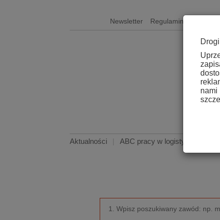
Newsletter
Regulamin
Kontakt
Drogi
Uprz
zapis
dosto
rekla
nami
szcze
Aktualności
|
ABC pracy w logistyce
|
Kome