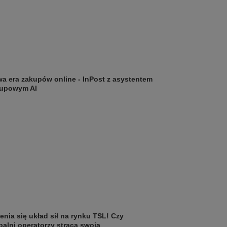
a era zakupów online - InPost z asystentem
upowym AI
enia się układ sił na rynku TSL! Czy
balni operatorzy stracą swoją