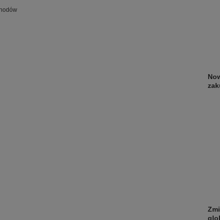
chodów
Now
zak
Zmi
glo