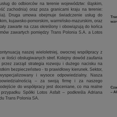
sług do odbiorców na terenie województw: śląskim,
ęść zachodnia) oraz poza granicami kraju na terenie:
dnia). Druga umowa obejmuje świadczenie usług do
Tra
kim, kujawsko-pomorskim, warmińsko-mazurskim, oraz
wzr
tały zawarte na czas określony i obowiązują do końca
mów zawartych pomiędzy Trans Polonia S.A. a Lotos
tynuacją naszej wieloletniej, owocnej współpracy z
a w ilości obsługiwanych stref. Kolejny dowód zaufania
a przez zarząd strategia rozwoju i dużego nacisku na
tkim bezpieczeństwo - to prawidłowy kierunek. Sektor,
wyspecjalizowany i wysoce odpowiedzialny. Nasza
powiedzialnością – za swoją firmę i za naszego
odejście do współpracy jest doceniane, co ma realne
Cza
– A
 przypadku Spółki Lotos Asfalt – podkreśla Adriana
ądu Trans Polonia SA.