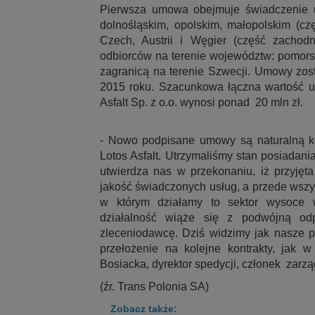
Pierwsza umowa obejmuje świadczenie u
dolnośląskim, opolskim, małopolskim (cz
Czech, Austrii i Węgier (część zacho
odbiorców na terenie województw: pomors
zagranicą na terenie Szwecji. Umowy zos
2015 roku. Szacunkowa łączna wartość u
Asfalt Sp. z o.o. wynosi ponad 20 mln zł.
- Nowo podpisane umowy są naturalną kon
Lotos Asfalt. Utrzymaliśmy stan posiadani
utwierdza nas w przekonaniu, iż przyjęt
jakość świadczonych usług, a przede wszys
w którym działamy to sektor wysoce 
działalność wiąże się z podwójną od
zleceniodawcę. Dziś widzimy jak nasze p
przełożenie na kolejne kontrakty, jak w
Bosiacka, dyrektor spedycji, członek zarz
(źr. Trans Polonia SA)
Zobacz także: