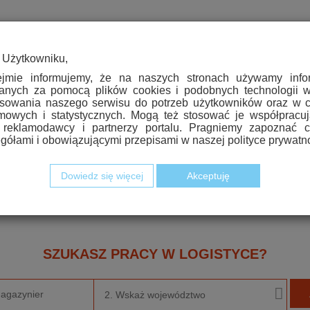
 Użytkowniku,
ejmie informujemy, że na naszych stronach używamy infor
anych za pomocą plików cookies i podobnych technologii w
sowania naszego serwisu do potrzeb użytkowników oraz w c
mowych i statystycznych. Mogą też stosować je współpracu
 reklamodawcy i partnerzy portalu. Pragniemy zapoznać c
gółami i obowiązującymi przepisami w naszej polityce prywatno
WSZYSTKO O RYNKU USŁUG I PRACY W LOGISTYCE
Dowiedz się więcej
Akceptuję
ntarze / Opinie
|
Wywiady
|
Raporty
|
Okiem rekrutera
|
Por
SZUKASZ PRACY W LOGISTYCE?
2. Wskaż województwo