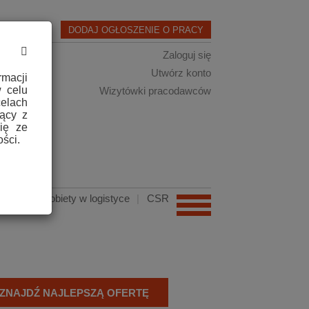
DODAJ OGŁOSZENIE O PRACY
Zaloguj się
Utwórz konto
macji
 celu
Wizytówki pracodawców
elach
jący z
ię ze
ści.
adnik
|
Kobiety w logistyce
|
CSR
ZNAJDŹ NAJLEPSZĄ OFERTĘ