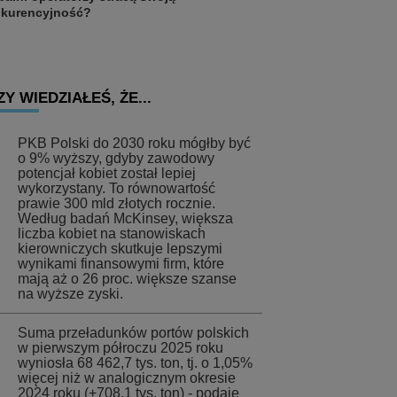
kurencyjność?
ZY WIEDZIAŁEŚ, ŻE...
PKB Polski do 2030 roku mógłby być
o 9% wyższy, gdyby zawodowy
potencjał kobiet został lepiej
wykorzystany. To równowartość
prawie 300 mld złotych rocznie.
Według badań McKinsey, większa
liczba kobiet na stanowiskach
kierowniczych skutkuje lepszymi
wynikami finansowymi firm, które
mają aż o 26 proc. większe szanse
na wyższe zyski.
Suma przeładunków portów polskich
w pierwszym półroczu 2025 roku
wyniosła 68 462,7 tys. ton, tj. o 1,05%
więcej niż w analogicznym okresie
2024 roku (+708,1 tys. ton) - podaje