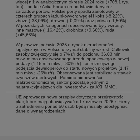
więcej niż w analogicznym okresie 2024 roku (+708,1 tys.
ton) - podaje Actia Forum na podstawie danych z
zarządów portów. Polskie porty spadki zanotowały w
czterech grupach ładunkowych: węgiel i koks (-8,22%),
zboże (-33,09%), drewno (-0,09%) oraz paliwa (-1,50%).
W pozostałych kategoriach obserwowane były wzrosty:
inne masowe (+16,42%), drobnica (+9,60%), ruda
(+45,66%).
W pierwszej połowie 2025 r. rynek nieruchomości
logistycznych w Polsce utrzymał stabilny wzrost. Całkowite
zasoby zwiększyły się o 7% r/r do poziomu 36,03 mln
mkw. mimo obserwowanego trendu spadkowego w nowej
podaży (1,15 mln mkw.; -30% r/r) i ostrożniejszego
podejścia deweloperów do startu nowych projektów (1,47
mln mkw.; -26% r/r). Obserwowana jest stabilizacja stawek
czynszów ofertowych. Pomimo niepewności
makroekonomicznej sektor pozostaje jednym z
najatrakcyjniejszych dla inwestorów - za AXI IMMO.
UE wprowadza nowe przepisy dotyczące przejrzystości
płac, które mają obowiązywać od 7 czerwca 2026 r. Firmy
o zatrudnieniu ponad 50 osób będą musiały udostępniać
dane o wynagrodzeniach.