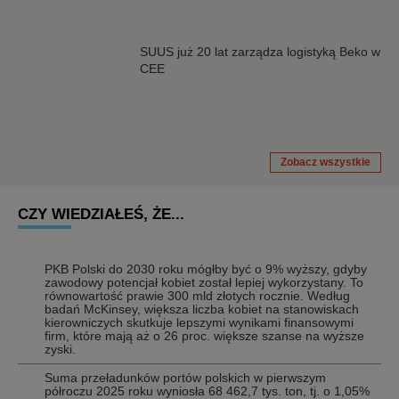
SUUS już 20 lat zarządza logistyką Beko w
CEE
Zobacz wszystkie
CZY WIEDZIAŁEŚ, ŻE...
PKB Polski do 2030 roku mógłby być o 9% wyższy, gdyby
zawodowy potencjał kobiet został lepiej wykorzystany. To
równowartość prawie 300 mld złotych rocznie. Według
badań McKinsey, większa liczba kobiet na stanowiskach
kierowniczych skutkuje lepszymi wynikami finansowymi
firm, które mają aż o 26 proc. większe szanse na wyższe
zyski.
Suma przeładunków portów polskich w pierwszym
półroczu 2025 roku wyniosła 68 462,7 tys. ton, tj. o 1,05%