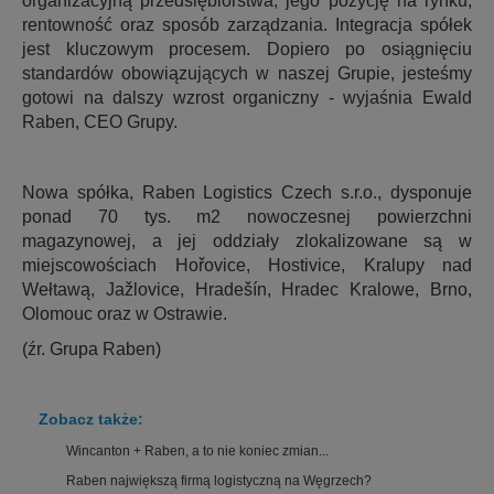
organizacyjną przedsiębiorstwa, jego pozycję na rynku,
rentowność oraz sposób zarządzania. Integracja spółek
jest kluczowym procesem. Dopiero po osiągnięciu
standardów obowiązujących w naszej Grupie, jesteśmy
gotowi na dalszy wzrost organiczny - wyjaśnia Ewald
Raben, CEO Grupy.
Nowa spółka, Raben Logistics Czech s.r.o., dysponuje
ponad 70 tys. m2 nowoczesnej powierzchni
magazynowej, a jej oddziały zlokalizowane są w
miejscowościach Hořovice, Hostivice, Kralupy nad
Wełtawą, Jažlovice, Hradešín, Hradec Kralowe, Brno,
Olomouc oraz w Ostrawie.
(źr. Grupa Raben)
Zobacz także:
Wincanton + Raben, a to nie koniec zmian...
Raben największą firmą logistyczną na Węgrzech?