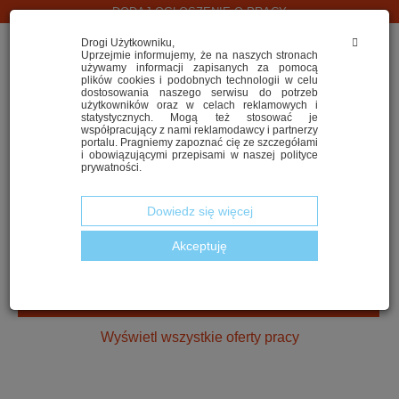
DODAJ OGŁOSZENIE O PRACY
Drogi Użytkowniku,
Uprzejmie informujemy, że na naszych stronach
używamy informacji zapisanych za pomocą
plików cookies i podobnych technologii w celu
dostosowania naszego serwisu do potrzeb
użytkowników oraz w celach reklamowych i
statystycznych. Mogą też stosować je
współpracujący z nami reklamodawcy i partnerzy
portalu. Pragniemy zapoznać cię ze szczegółami
i obowiązującymi przepisami w naszej polityce
SZUKASZ PRACY W LOGISTYCE?
prywatności.
Dowiedz się więcej
Akceptuję
2. Wskaż województwo
ZNAJDŹ NAJLEPSZĄ OFERTĘ
Wyświetl wszystkie oferty pracy