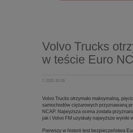
Volvo Trucks otr
w teście Euro N
2025.10.09
Volvo Trucks otrzymało maksymalną, pięc
samochodów ciężarowych przyznawaną prze
NCAP. Najwyższa ocena została przyznana 
jak i Volvo FM uzyskały najwyższe wyniki 
Pierwszy w historii test bezpieczeństwa E