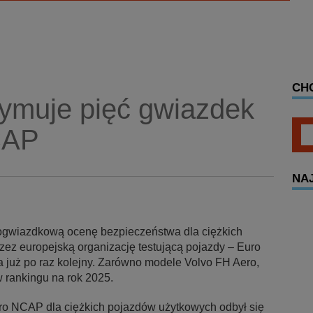
CH
zymuje pięć gwiazdek
CAP
NA
iogwiazdkową ocenę bezpieczeństwa dla ciężkich
z europejską organizację testującą pojazdy – Euro
już po raz kolejny. Zarówno modele Volvo FH Aero,
w rankingu na rok 2025.
uro NCAP dla ciężkich pojazdów użytkowych odbył się