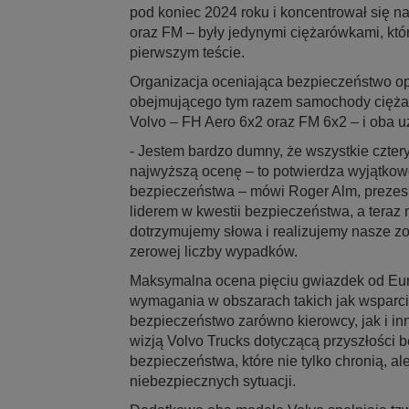
pod koniec 2024 roku i koncentrował się 
oraz FM – były jedynymi ciężarówkami, kt
pierwszym teście.
Organizacja oceniająca bezpieczeństwo opu
obejmującego tym razem samochody ciężar
Volvo – FH Aero 6x2 oraz FM 6x2 – i oba u
- Jestem bardzo dumny, że wszystkie czte
najwyższą ocenę – to potwierdza wyjątkow
bezpieczeństwa – mówi Roger Alm, prezes V
liderem w kwestii bezpieczeństwa, a tera
dotrzymujemy słowa i realizujemy nasze z
zerowej liczby wypadków.
Maksymalna ocena pięciu gwiazdek od Eur
wymagania w obszarach takich jak wsparcie
bezpieczeństwo zarówno kierowcy, jak i in
wizją Volvo Trucks dotyczącą przyszłości 
bezpieczeństwa, które nie tylko chronią, a
niebezpiecznych sytuacji.