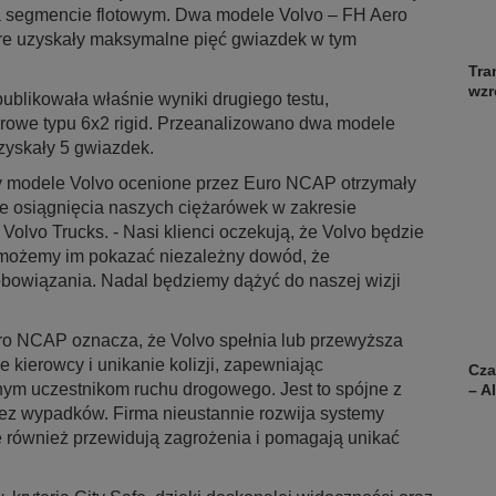
na segmencie flotowym. Dwa modele Volvo – FH Aero
óre uzyskały maksymalne pięć gwiazdek w tym
Tra
wzr
blikowała właśnie wyniki drugiego testu,
owe typu 6x2 rigid. Przeanalizowano dwa modele
zyskały 5 gwiazdek.
ry modele Volvo ocenione przez Euro NCAP otrzymały
e osiągnięcia naszych ciężarówek w zakresie
olvo Trucks. - Nasi klienci oczekują, że Volvo będzie
z możemy im pokazać niezależny dowód, że
obowiązania. Nadal będziemy dążyć do naszej wizji
o NCAP oznacza, że Volvo spełnia lub przewyższa
 kierowcy i unikanie kolizji, zapewniając
Cza
nym uczestnikom ruchu drogowego. Jest to spójne z
– A
bez wypadków. Firma nieustannie rozwija systemy
le również przewidują zagrożenia i pomagają unikać