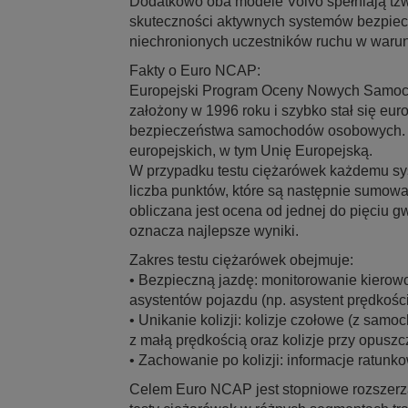
Dodatkowo oba modele Volvo spełniają tzw. 
skuteczności aktywnych systemów bezpiec
niechronionych uczestników ruchu w warun
Fakty o Euro NCAP:
Europejski Program Oceny Nowych Samocho
założony w 1996 roku i szybko stał się e
bezpieczeństwa samochodów osobowych. P
europejskich, w tym Unię Europejską.
W przypadku testu ciężarówek każdemu sy
liczba punktów, które są następnie sumow
obliczana jest ocena od jednej do pięciu 
oznacza najlepsze wyniki.
Zakres testu ciężarówek obejmuje:
• Bezpieczną jazdę: monitorowanie kierowc
asystentów pojazdu (np. asystent prędkości
• Unikanie kolizji: kolizje czołowe (z sam
z małą prędkością oraz kolizje przy opusz
• Zachowanie po kolizji: informacje ratunk
Celem Euro NCAP jest stopniowe rozszerza