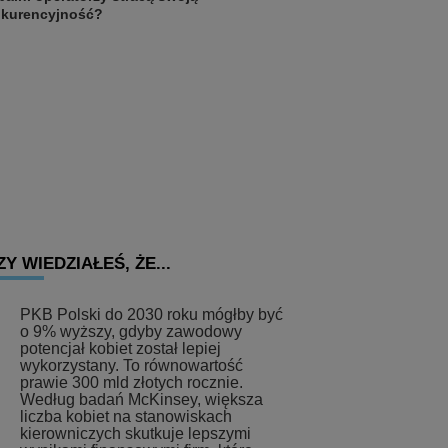
kurencyjność?
ZY WIEDZIAŁEŚ, ŻE...
PKB Polski do 2030 roku mógłby być
o 9% wyższy, gdyby zawodowy
potencjał kobiet został lepiej
wykorzystany. To równowartość
prawie 300 mld złotych rocznie.
Według badań McKinsey, większa
liczba kobiet na stanowiskach
kierowniczych skutkuje lepszymi