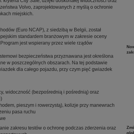
kryteria City Safe, dzięki doskonałej widoczności oraz
zeństwa Volvo, zaprojektowanych z myślą o ochronie
kach miejskich.
dów (Euro NCAP), z siedzibą w Belgii, został
uropejskim standardem branżowym w zakresie oceny
rogram jest wspierany przez wiele rządów
Now
zak
stemowi bezpieczeństwa przyznawana jest określona
ane w poszczególnych obszarach. Na tej podstawie
gwiazdek dla całego pojazdu, przy czym pięć gwiazdek
y, widoczność (bezpośrednią i pośrednią) oraz
)
ochodem, pieszym i rowerzystą), kolizje przy manewrach
czeniu pasa ruchu
owe
Zmi
nie zakresu testów o ochronę podczas zderzenia oraz
glo