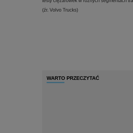
testy ciężarówek w różnych segmentach tr
(źr. Volvo Trucks)
WARTO PRZECZYTAĆ