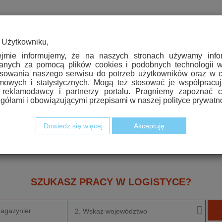
 Użytkowniku,
ejmie informujemy, że na naszych stronach używamy infor
anych za pomocą plików cookies i podobnych technologii w
sowania naszego serwisu do potrzeb użytkowników oraz w c
mowych i statystycznych. Mogą też stosować je współpracu
 reklamodawcy i partnerzy portalu. Pragniemy zapoznać c
gółami i obowiązującymi przepisami w naszej polityce prywatno
WSZYSTKO O RYNKU USŁUG I PRACY W LOGISTYCE
Dowiedz się więcej
Akceptuję
ntarze / Opinie
|
Wywiady
|
Raporty
|
Okiem rekrutera
|
Por
SZUKASZ PRACY W LOGISTYCE?
2. Wskaż województwo