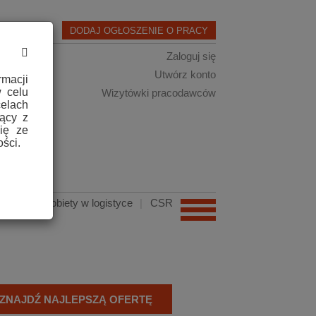
DODAJ OGŁOSZENIE O PRACY
Zaloguj się
Utwórz konto
macji
 celu
Wizytówki pracodawców
elach
jący z
ię ze
ści.
adnik
|
Kobiety w logistyce
|
CSR
ZNAJDŹ NAJLEPSZĄ OFERTĘ