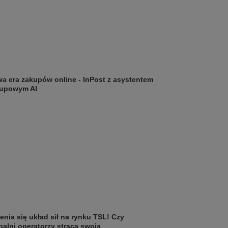
a era zakupów online - InPost z asystentem
upowym AI
enia się układ sił na rynku TSL! Czy
balni operatorzy stracą swoją