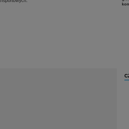
ansportowych.
kon
C