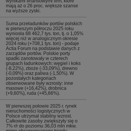
wynikami finansowymi firm, które
mają aż o 26 proc. większe szanse
na wyższe zyski.
Suma przeładunków portów polskich
w pierwszym półroczu 2025 roku
wyniosła 68 462,7 tys. ton, tj. o 1,05%
więcej niż w analogicznym okresie
2024 roku (+708,1 tys. ton) - podaje
Actia Forum na podstawie danych z
zarządów portów. Polskie porty
spadki zanotowały w czterech
grupach ładunkowych: węgiel i koks
(-8,22%), zboże (-33,09%), drewno
(-0,09%) oraz paliwa (-1,50%). W
pozostałych kategoriach
obserwowane były wzrosty: inne
masowe (+16,42%), drobnica
(+9,60%), ruda (+45,66%).
W pierwszej połowie 2025 r. rynek
nieruchomości logistycznych w
Polsce utrzymał stabilny wzrost.
Całkowite zasoby zwiększyły się o
7% r/r do poziomu 36,03 mln mkw.
mimo obserwowanego trendu