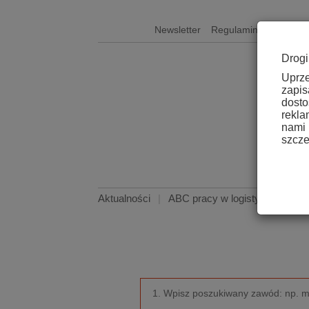
Newsletter
Regulamin
Kontakt
Drogi
Uprz
zapis
dosto
rekla
nami
szcze
Aktualności
|
ABC pracy w logistyce
|
Kome