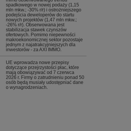
spadkowego w nowej podaży (1,15
mln mkw.; -30% r/r) i ostrożniejszego
podejścia deweloperów do startu
nowych projektów (1,47 mln mkw.;
-26% r/r). Obserwowana jest
stabilizacja stawek czynszów
ofertowych. Pomimo niepewności
makroekonomicznej sektor pozostaje
jednym z najatrakcyjniejszych dla
inwestorów - za AXI IMMO.
UE wprowadza nowe przepisy
dotyczące przejrzystości płac, które
mają obowiązywać od 7 czerwca
2026 r. Firmy o zatrudnieniu ponad 50
osób będą musiały udostępniać dane
o wynagrodzeniach.