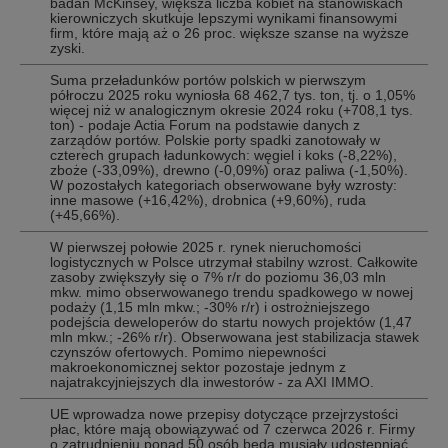
badań McKinsey, większa liczba kobiet na stanowiskach
kierowniczych skutkuje lepszymi wynikami finansowymi
firm, które mają aż o 26 proc. większe szanse na wyższe
zyski.
Suma przeładunków portów polskich w pierwszym
półroczu 2025 roku wyniosła 68 462,7 tys. ton, tj. o 1,05%
więcej niż w analogicznym okresie 2024 roku (+708,1 tys.
ton) - podaje Actia Forum na podstawie danych z
zarządów portów. Polskie porty spadki zanotowały w
czterech grupach ładunkowych: węgiel i koks (-8,22%),
zboże (-33,09%), drewno (-0,09%) oraz paliwa (-1,50%).
W pozostałych kategoriach obserwowane były wzrosty:
inne masowe (+16,42%), drobnica (+9,60%), ruda
(+45,66%).
W pierwszej połowie 2025 r. rynek nieruchomości
logistycznych w Polsce utrzymał stabilny wzrost. Całkowite
zasoby zwiększyły się o 7% r/r do poziomu 36,03 mln
mkw. mimo obserwowanego trendu spadkowego w nowej
podaży (1,15 mln mkw.; -30% r/r) i ostrożniejszego
podejścia deweloperów do startu nowych projektów (1,47
mln mkw.; -26% r/r). Obserwowana jest stabilizacja stawek
czynszów ofertowych. Pomimo niepewności
makroekonomicznej sektor pozostaje jednym z
najatrakcyjniejszych dla inwestorów - za AXI IMMO.
UE wprowadza nowe przepisy dotyczące przejrzystości
płac, które mają obowiązywać od 7 czerwca 2026 r. Firmy
o zatrudnieniu ponad 50 osób będą musiały udostępniać