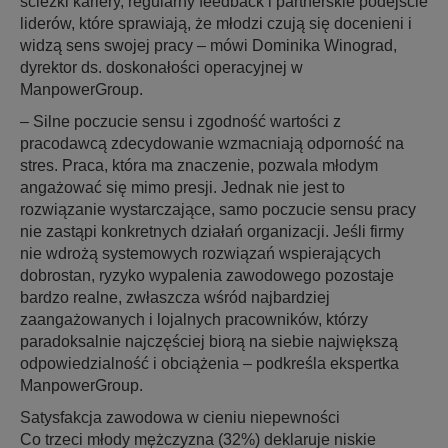
ścieżki kariery, regularny feedback i partnerskie podejście
liderów, które sprawiają, że młodzi czują się docenieni i
widzą sens swojej pracy – mówi Dominika Winograd,
dyrektor ds. doskonałości operacyjnej w
ManpowerGroup.
– Silne poczucie sensu i zgodność wartości z
pracodawcą zdecydowanie wzmacniają odporność na
stres. Praca, która ma znaczenie, pozwala młodym
angażować się mimo presji. Jednak nie jest to
rozwiązanie wystarczające, samo poczucie sensu pracy
nie zastąpi konkretnych działań organizacji. Jeśli firmy
nie wdrożą systemowych rozwiązań wspierających
dobrostan, ryzyko wypalenia zawodowego pozostaje
bardzo realne, zwłaszcza wśród najbardziej
zaangażowanych i lojalnych pracowników, którzy
paradoksalnie najczęściej biorą na siebie największą
odpowiedzialność i obciążenia – podkreśla ekspertka
ManpowerGroup.
Satysfakcja zawodowa w cieniu niepewności
Co trzeci młody mężczyzna (32%) deklaruje niskie