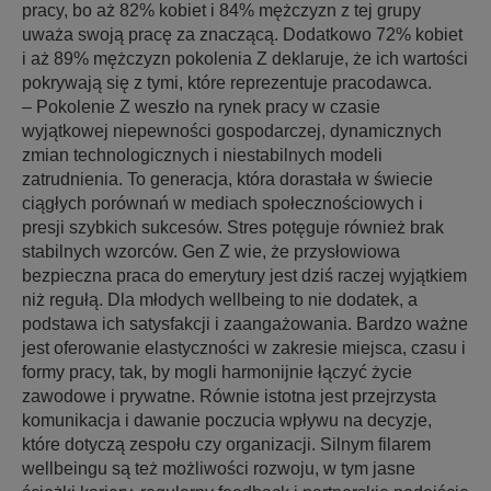
pracy, bo aż 82% kobiet i 84% mężczyzn z tej grupy
uważa swoją pracę za znaczącą. Dodatkowo 72% kobiet
i aż 89% mężczyzn pokolenia Z deklaruje, że ich wartości
pokrywają się z tymi, które reprezentuje pracodawca.
– Pokolenie Z weszło na rynek pracy w czasie
wyjątkowej niepewności gospodarczej, dynamicznych
zmian technologicznych i niestabilnych modeli
zatrudnienia. To generacja, która dorastała w świecie
ciągłych porównań w mediach społecznościowych i
presji szybkich sukcesów. Stres potęguje również brak
stabilnych wzorców. Gen Z wie, że przysłowiowa
bezpieczna praca do emerytury jest dziś raczej wyjątkiem
niż regułą. Dla młodych wellbeing to nie dodatek, a
podstawa ich satysfakcji i zaangażowania. Bardzo ważne
jest oferowanie elastyczności w zakresie miejsca, czasu i
formy pracy, tak, by mogli harmonijnie łączyć życie
zawodowe i prywatne. Równie istotna jest przejrzysta
komunikacja i dawanie poczucia wpływu na decyzje,
które dotyczą zespołu czy organizacji. Silnym filarem
wellbeingu są też możliwości rozwoju, w tym jasne