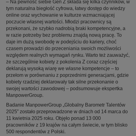
– Na pewność siebie Gen Z składa się kilka czynników, w
tym naturalna biegłość cyfrowa, łatwy dostęp do wiedzy
online oraz wychowanie w kulturze wzmacniającej
poczucie własnej wartości. Młodzi pracownicy są
przekonani, że szybko nadrobią braki kompetencyjne, a
w razie potrzeby bez problemu znajdą nową pracę. To
daje im dużą swobodę w podejściu do kariery, choć
czasem prowadzi do przeceniania swoich możliwości
względem realnych wymagań rynku. Warto też zauważyć,
że szczególnie kobiety z pokolenia Z coraz częściej
deklarują wysoką wiarę we własne kompetencje – to
przełom w porównaniu z poprzednimi generacjami, gdzie
kobiety rzadziej deklarowały tak silne przekonanie o
swojej wartości zawodowej – podsumowuje ekspertka
ManpowerGroup.
Badanie ManpowerGroup „Globalny Barometr Talentów
2025” zostało przeprowadzone w dniach od 14 marca do
11 kwietnia 2025 roku. Objęło ponad 13 000
pracowników z 19 krajów na całym świecie, w tym blisko
500 respondentów z Polski.