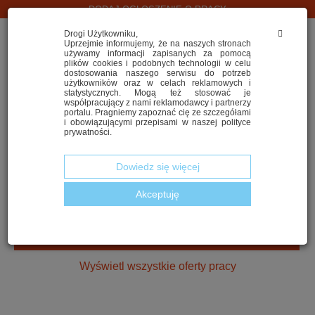
DODAJ OGŁOSZENIE O PRACY
Drogi Użytkowniku,
Uprzejmie informujemy, że na naszych stronach
używamy informacji zapisanych za pomocą
plików cookies i podobnych technologii w celu
dostosowania naszego serwisu do potrzeb
użytkowników oraz w celach reklamowych i
statystycznych. Mogą też stosować je
współpracujący z nami reklamodawcy i partnerzy
portalu. Pragniemy zapoznać cię ze szczegółami
i obowiązującymi przepisami w naszej polityce
SZUKASZ PRACY W LOGISTYCE?
prywatności.
Dowiedz się więcej
Akceptuję
2. Wskaż województwo
ZNAJDŹ NAJLEPSZĄ OFERTĘ
Wyświetl wszystkie oferty pracy