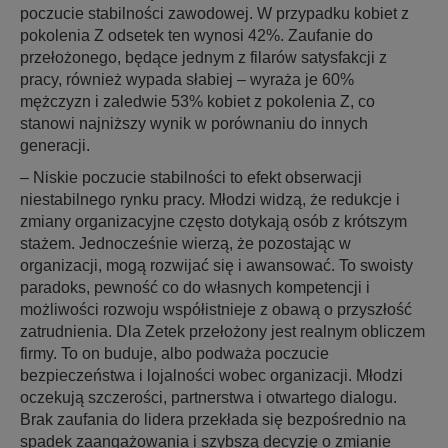
poczucie stabilności zawodowej. W przypadku kobiet z
pokolenia Z odsetek ten wynosi 42%. Zaufanie do
przełożonego, będące jednym z filarów satysfakcji z
pracy, również wypada słabiej – wyraża je 60%
mężczyzn i zaledwie 53% kobiet z pokolenia Z, co
stanowi najniższy wynik w porównaniu do innych
generacji.
– Niskie poczucie stabilności to efekt obserwacji
niestabilnego rynku pracy. Młodzi widzą, że redukcje i
zmiany organizacyjne często dotykają osób z krótszym
stażem. Jednocześnie wierzą, że pozostając w
organizacji, mogą rozwijać się i awansować. To swoisty
paradoks, pewność co do własnych kompetencji i
możliwości rozwoju współistnieje z obawą o przyszłość
zatrudnienia. Dla Zetek przełożony jest realnym obliczem
firmy. To on buduje, albo podważa poczucie
bezpieczeństwa i lojalności wobec organizacji. Młodzi
oczekują szczerości, partnerstwa i otwartego dialogu.
Brak zaufania do lidera przekłada się bezpośrednio na
spadek zaangażowania i szybszą decyzję o zmianie