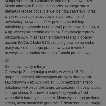
ManpowerGroup „Globalny Barometr Talentów 2025”.
Młode talenty w Polsce, mimo odczuwanego stresu,
deklarują lepsze poczucie wellbeingu, satysfakcji oraz
większe poczucie zawodowej stabilności niż ich
rówieśnicy na świecie. 71% przedstawicieli tego
pokolenia pozytywnie ocenia swój poziom wellbeingu, o
4 pp. więcej niż średnia globalna. Satysfakcję z pracy
odczuwa 61%, nieznacznie przewyższając globalny
poziom (60%). Z kolei 81% czuje się pewnie na rynku
pracy oraz u obecnego pracodawcy, co również
przewyższa globalną średnią o 1 punkt procentowy.
Stres towarzyszy młodym
Generacja Z, obejmująca osoby w wieku 18-27 lat, to
grupa najmocniej odczuwająca presję w środowisku
zawodowym – aż 61% kobiet i 55% mężczyzn z tego
pokolenia w Polsce deklaruje, że codziennie doświadcza
silnego stresu. Stanowi to najwyższy wynik wśród
wszystkich badanych pokoleń. Mimo wysokiego poziomu
stresu, przedstawiciele generacji Z dostrzegają cel swojej